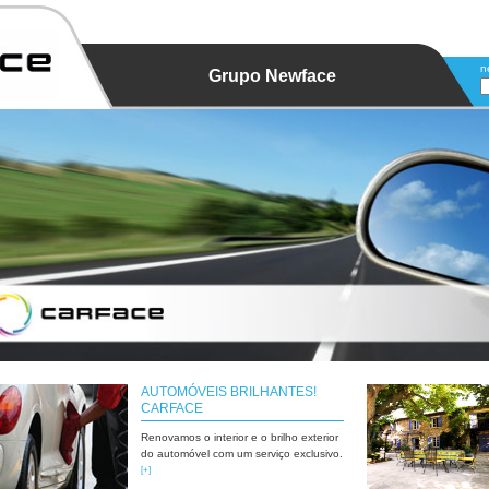
n
Grupo Newface
AUTOMÓVEIS BRILHANTES!
CARFACE
Renovamos o interior e o brilho exterior
do automóvel com um serviço exclusivo.
[+]